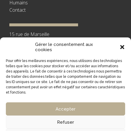
Humains
Contact
15 rue de Marseille
75 010 Paris
Gérer le consentement aux
cookies
contact@lessentinellesdurail.fr
Pour offrir les meilleures expériences, nous utilisons des technologies
telles que les cookies pour stocker et/ou accéder aux informations
des appareils. Le fait de consentir à ces technologies nous permettra
31-41 rue Fourny
de traiter des données telles que le comportement de navigation ou
78 530 Buc
les ID uniques sur ce site. Le fait de ne pas consentir ou de retirer son
consentement peut avoir un effet négatif sur certaines caractéristiques
et fonctions.
Accepter
Mentions Légales
Refuser
Politique de confidentialité